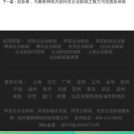
迎新春，与桑桥网络共探阿里企业邮箱之魅力与优惠新体验
下一篇：
友情链接：
阿里云企业邮箱
阿里企业邮箱
阿里邮箱企业版
网易企业邮箱
腾讯企业邮箱
外贸企业邮箱
QQ企业邮箱
企业邮箱代理商
企业邮箱经销商
上海企业邮箱
企业邮箱服务商
服务区域：
上海
北京
广州
深圳
义乌
金华
杭州
宁波
温州
南京
无锡
苏州
青岛
武汉
温州
南昌
东莞
厦门
南通
，以及全国其他各城市和地区
阿里云企业邮箱、阿里邮箱企业版、阿里云邮箱、专业企业邮箱服务
商：
杭州桑桥网络科技有限公司
咨询电话：400-114-0800
网站备案： 浙ICP备18033779号